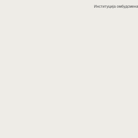
Институција омбудсмена з