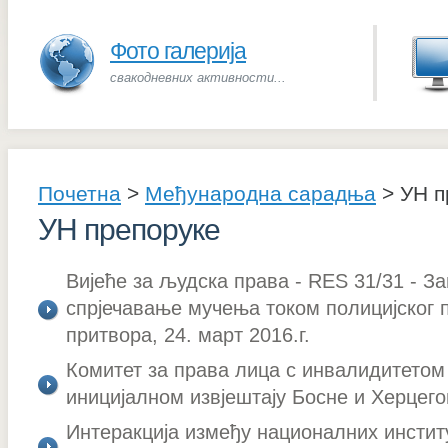
Фото галерија
свакодневних активности...
Почетна
>
Међународна сарадња
>
УН п
УН препоруке
Вијеће за људска права - RES 31/31 - З
спрјечавање мучења током полицијског 
притвора, 24. март 2016.г.
Комитет за права лица с инвалидитетом
иницијалном извјештају Босне и Херцегов
Интеракција између националних инстит