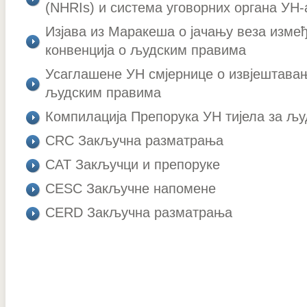
(NHRIs) и система уговорних органа УН-
Изјава из Маракеша о јачању веза изме
конвенција о људским правима
Усаглашене УН смјернице о извјештава
људским правима
Компилација Препорука УН тијела за љу
CRC Закључна разматрања
CAT Закључци и препоруке
CESC Закључне напомене
CERD Закључна разматрања