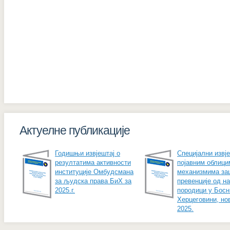
Актуелне публикације
Годишњи извјештај о
Специјални извје
резултатима активности
појавним облици
институције Омбудсмана
механизмима за
за људска права БиХ за
превенције од н
2025.г.
породици у Босн
Херцеговини, но
2025.