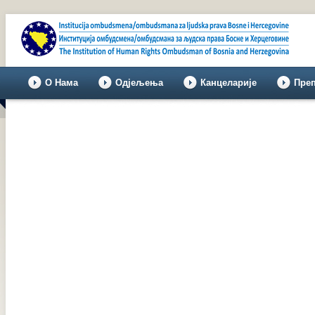
О Нама
Одјељења
Канцеларије
Пре