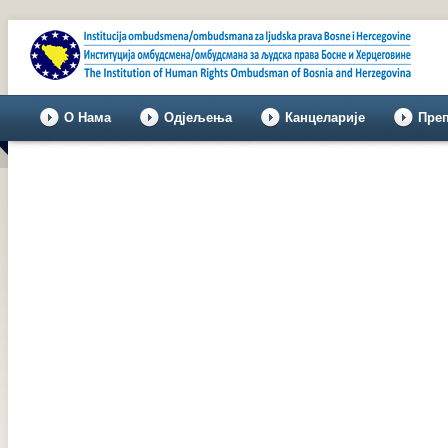
О Нама
Одјељења
Канцеларије
Пре