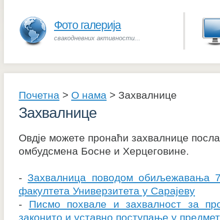
Фото галерија
свакодневних активности...
Почетна
>
О нама
>
Захвалнице
Захвалнице
Овдје можете пронаћи захвалнице посла
омбудсмена Босне и Херцеговине.
-
Захвалница поводом обиљежавања 7
факултета Универзитета у Сарајеву
-
Писмо похвале и захвалност за пр
законито и уставно поступање у предме