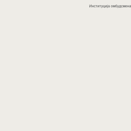
Институција омбудсмена з