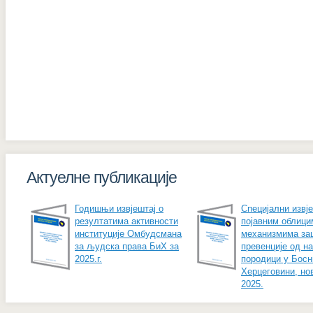
Актуелне публикације
Годишњи извјештај о
Специјални извје
резултатима активности
појавним облици
институције Омбудсмана
механизмима за
за људска права БиХ за
превенције од н
2025.г.
породици у Босн
Херцеговини, но
2025.