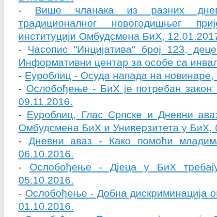
-
Више чланака из разних дне
традиционалног новогодишњег пр
институцији Омбудсмена БиХ, 12.01.201
-
Часопис "Инцијатива" број 123, деце
Информативни центар за особе са инвал
-
Еуроблиц - Осуда напада на новинаре, 
-
Ослобођење - БиХ је потребан закон 
09.11.2016.
-
Еуроблиц, Глас Српске и Дневни ава
Омбудсмена БиХ и Универзитета у БиХ, 
-
Дневни аваз - Како помоћи младим
06.10.2016.
-
Ослобођење - Дјеца у БиХ требај
05.10.2016.
-
Ослобођење - Добна дискриминација ог
01.10.2016.