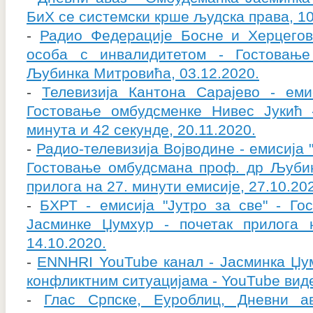
БиХ се системски крше људска права, 10
-
Радио Федерације Босне и Херцего
особа с инвалидитетом - Гостовањ
Љубинка Митровића, 03.12.2020.
-
Телевизија Кантона Сарајево - ем
Гостовање омбудсменке Нивес Јукић 
минута и 42 секунде, 20.11.2020.
-
Радио-телевизија Војводине - емисија 
Гостовање омбудсмана проф. др Љубин
прилога на 27. минути емисије, 27.10.20
-
БХРТ - емисија "Јутро за све" - Го
Јасминке Џумхур - почетак прилога 
14.10.2020.
-
ENNHRI YouTube канал - Јасминка Џум
конфликтним ситуацијама - YouTube виде
-
Глас Српске, Еуроблиц, Дневни 