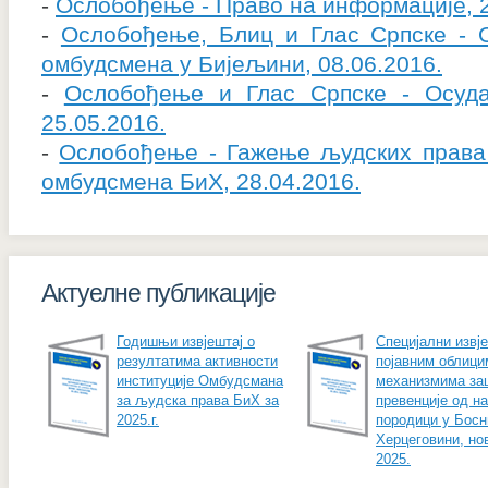
-
Ослобођење - Право на информације, 2
-
Ослобођење, Блиц и Глас Српске - 
омбудсмена у Бијељини, 08.06.2016.
-
Ослобођење и Глас Српске - Осуда
25.05.2016.
-
Ослобођење - Гажење људских права 
омбудсмена БиХ, 28.04.2016.
Актуелне публикације
Годишњи извјештај о
Специјални извје
резултатима активности
појавним облици
институције Омбудсмана
механизмима за
за људска права БиХ за
превенције од н
2025.г.
породици у Босн
Херцеговини, но
2025.