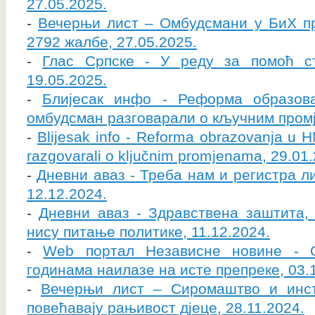
27.05.2025.
-
Вечерњи лист – Омбудсмани у БиХ п
2792 жалбе, 27.05.2025.
-
Глас Српске - У реду за помоћ ст
19.05.2025.
-
Блијесак инфо - Реформа образо
омбудсман разговарали о кључним промј
-
Blijesak info - Reforma obrazovanja u
razgovarali o ključnim promjenama, 29.01
-
Дневни аваз - Треба нам и регистра ли
12.12.2024.
-
Дневни аваз - Здравствена заштита, 
нису питање политике, 11.12.2024.
-
Web портал Независне новине - 
годинама наилазе на исте препреке, 03.
-
Вечерњи лист – Сиромаштво и инст
повећавају рањивост дјеце, 28.11.2024.