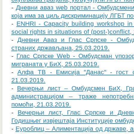
-
Дневни аваз web портал - Омбудсмени 
која има за циљ дискриминацију ЛГБТ по
-
ENHRI - Capacity building workshop i
social rights in situations of (post-)conflict
-
Дневни Aваз и Глас Српске - Омбу
страних држављана, 25.03.2019.
-
Глас Српске Web - Омбудсман упозор
миграната у БиХ, 25.03.2019.
-
Алфа ТВ - Емисија "Данас" - гост 
21.03.2019.
-
Вечерњи лист – Омбудсмен БиХ, Гр
администрацијом – траже непотреб
помоћи, 21.03.2019.
-
Вечерњи лист, Глас Српске и Днев
Годишњег извјештаја Институције омбуд
-
Еуроблиц – Алиментација од државе, а