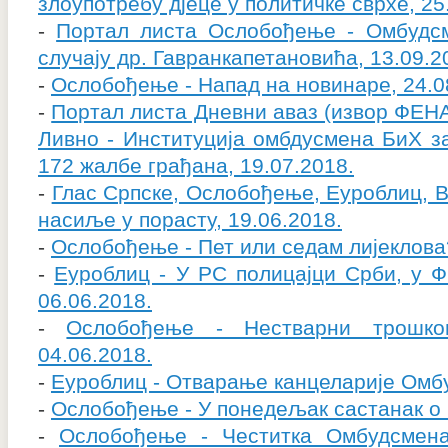
злоупотребу дјеце у политичке сврхе, 25
-
Портал листа Ослобођење - Омбудс
случају др. Гавранкапетановића, 13.09.2
-
Ослобођење - Напад на новинаре, 24.0
-
Портал листа Дневни аваз (извор ФЕНА
Ливно - Институција омбдусмена БиХ з
172 жалбе грађана, 19.07.2018.
-
Глас Српске, Ослобођење, Еуроблиц, 
насиље у порасту, 19.06.2018.
-
Ослобођење - Пет или седам лијеклова?
-
Еуроблиц - У РС полицајци Срби, у 
06.06.2018.
-
Ослобођење - Нестварни трошко
04.06.2018.
-
Еуроблиц - Отварање канцеларије Омбу
-
Ослобођење - У понедељак састанак о 
-
Ослобођење - Честитка Омбудсмен