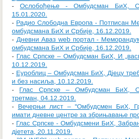
-
Ослобођење - Омбудсман БиХ, Сл
15.01.2020.
-
Радио Слободна Европа - Потписан М
омбудсмана БиХ и Србије, 16.12.2019.
-
Дневни Аваз web портал - Меморанду
омбудсмана БиХ и Србије, 16.12.2019.
-
Глас Српске – Омбудсман БиХ, И „вас
10.12.2019.
-
Еуроблиц – Омбудсман БиХ, Дјецу тре
и без насиља, 10.12.2019.
-
Глас Српске – Омбудсман БиХ, О
третман, 04.12.2019.
-
Вечерњи лист – "Омбудсмен БиХ, Г
имати дневне центре за збрињавање прос
-
Глас Српске - Омбудсмени БиХ, Забр
дјетета, 20.11.2019.