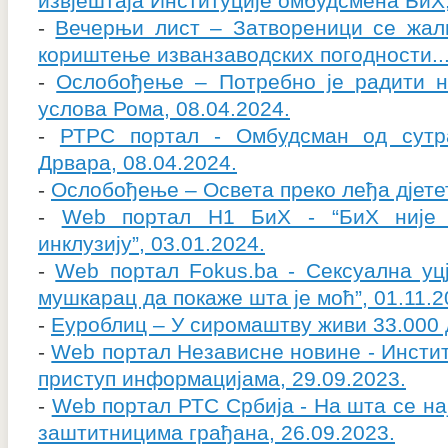
извјештаја Институције омбудсмена БиХ,
-
Вечерњи лист – Затвореници се жали
кориштење изванзаводских погодности...
-
Ослобођење – Потребно је радити 
услова Рома, 08.04.2024.
-
РТРС портал - Омбудсман од сутр
Дрвара, 08.04.2024.
-
Ослобођење – Освета преко леђа дјетет
-
Web портал Н1 БиХ - “БиХ није 
инклузију”, 03.01.2024.
-
Web портал Fokus.ba - Сексуална уц
мушкарац да покаже шта је моћ”, 01.11.2
-
Еуроблиц – У сиромаштву живи 33.000 д
-
Web портал Независне новине - Инстит
приступ информацијама, 29.09.2023.
-
Web портал РТС Србија - На шта се н
заштитницима грађана, 26.09.2023.