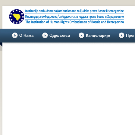
О Нама
Одјељења
Канцеларије
Пре