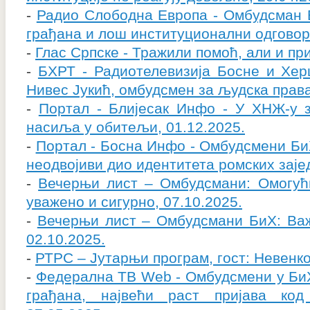
-
Радио Слободна Европа - Омбудсман 
грађана и лош институционални одговор,
-
Глас Српске - Тражили помоћ, али и при
-
БХРТ - Радиотелевизија Босне и Херц
Нивес Јукић, омбудсмен за људска права
-
Портал - Блијесак Инфо - У ХНЖ-у 
насиља у обитељи, 01.12.2025.
-
Портал - Босна Инфо - Омбудсмени БиХ
неодвојиви дио идентитета ромских зајед
-
Вечерњи лист – Омбудсмани: Омогући
уважено и сигурно, 07.10.2025.
-
Вечерњи лист – Омбудсмани БиХ: Важ
02.10.2025.
-
РТРС – Јутарњи програм, гост: Невенк
-
Федерална ТВ Web - Омбудсмени у Би
грађана, највећи раст пријава ко