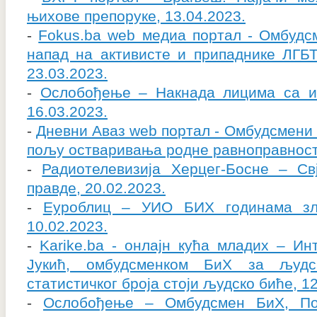
њихове препоруке, 13.04.2023.
-
Fokus.ba web медиа портал - Омбудс
напад на активисте и припаднике ЛГБ
23.03.2023.
-
Ослобођење – Накнада лицима са и
16.03.2023.
-
Дневни Аваз web портал - Омбудсмени 
пољу остваривања родне равноправности
-
Радиотелевизија Херцег-Босне – Св
правде, 20.02.2023.
-
Еуроблиц – УИО БИХ годинама зл
10.02.2023.
-
Karike.ba - онлајн кућа младих – Инт
Јукић, омбудсменком БиХ за људс
статистичког броја стоји људско биће, 12
-
Ослобођење – Омбудсмен БиХ, По