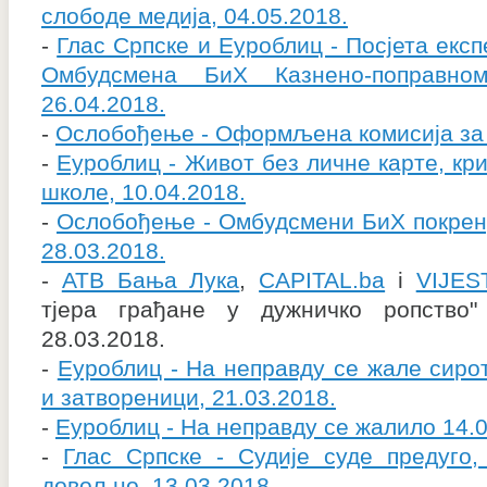
слободе медија, 04.05.2018.
-
Глас Српске и Еуроблиц - Посјета експ
Омбудсмена БиХ Казнено-поправн
26.04.2018.
-
Ослобођење - Оформљена комисија за 
-
Еуроблиц - Живот без личне карте, кр
школе, 10.04.2018.
-
Ослобођење - Омбудсмени БиХ покрен
28.03.2018.
-
АТВ Бања Лука
,
CAPITAL.ba
i
VIJEST
тјера грађане у дужничко ропство"
28.03.2018.
-
Еуроблиц - На неправду се жале сиро
и затвореници, 21.03.2018.
-
Еуроблиц - На неправду се жалило 14.0
-
Глас Српске - Судије суде предуго,
довољно, 13.03.2018.