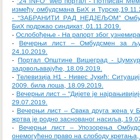
-
”24 INFO” web портал - Потписан Ме
између омбудсмана БиХ и Турске,19.11.
- “ЗАБРАНИТИ РАД НЕДЈЕЉОМ” Омбуд
БиХ подржао синдикат, 01.11.2019.
-
Ослобођење - На рапорт због узнемира
-
Вечерњи лист – Омбудсмен за љу
24.10.2019.
-
Портал Општине Вишеград - Џумхур
задовољавајуће, 18.09.2019.
-
Телевизија Н1 - Нивес Јукић: Ситуаци
2009. била лоша, 18.09.2019.
-
Вечерњи лист – "Дијете је најрањивијије
29.07.2019.
-
Вечерњи лист – Свака друга жена у Б
жртва је родно заснованог насиља, 19.0
-
Вечерњи лист – Упозорења Омбуд
онемогућено право на слободу кретања, 