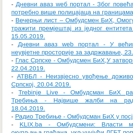
-
Дневни аваз wеб портал - Због повећ
потребно више полицајаца на границама
-
Вечерњи лист – Омбудсмен БиХ, Омог
тражити премјештај из једног ентитета
15.05.2019.
-
Дневни аваз web портал - У већин
неувјетне просторије за задржавање, 23
-
Глас Српске - Омбудсмен БиХ,У затвор
22.04.2019.
-
АТВБЛ - Неизвјесно увођење доживо
Српској, 20.04.2019.
-
Trebinje Live - Омбудсман БиХ ра
Требиња - Највише жалби на рад
18.04.2019.
-
Радио Требиње - Омбудсман БиХ у посј
-
KLIX.ba - Омбудсмени: Власти м
окупљања грађана, укључујући ЛГБТ попу