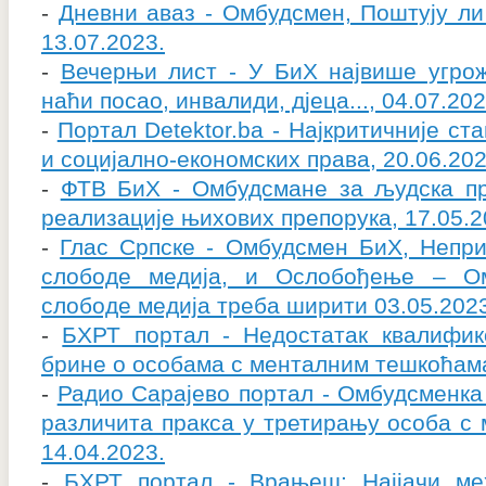
-
Дневни аваз - Омбудсмен, Поштују ли
13.07.2023.
-
Вечерњи лист - У БиХ највише угрож
наћи посао, инвалиди, дјеца..., 04.07.202
-
Портал Detektor.ba - Најкритичније ст
и социјално-економских права, 20.06.202
-
ФТВ БиХ - Омбудсмане за људска п
реализације њихових препорука, 17.05.2
-
Глас Српске - Омбудсмен БиХ, Непр
слободе медија, и Ослобођење – О
слободе медија треба ширити 03.05.202
-
БХРТ портал - Недостатак квалифик
брине о особама с менталним тешкоћама
-
Радио Сарајево портал - Омбудсменка
различита пракса у третирању особа с
14.04.2023.
-
БХРТ портал - Врањеш: Најјачи ме