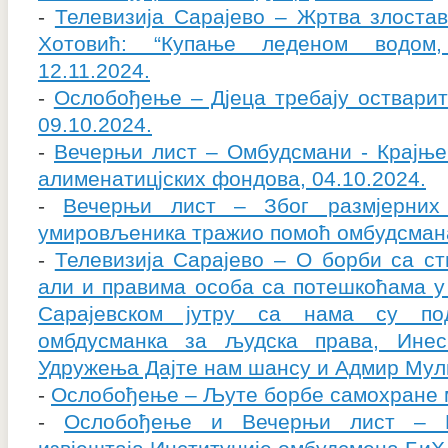
-
Телевизија Сарајево – Жртва злост
Хотовић: “Купање леденом водом,
12.11.2024.
-
Ослобођење – Дјеца требају остварити
09.10.2024.
-
Вечерњи лист – Омбудсмани - Крајње 
алименатицјских фондова, 04.10.2024.
-
Вечерњи лист – Због размјерних
умировљеника тражио помоћ омбудсмана
-
Телевизија Сарајево – О борби са ст
али и правима особа са потешкоћама у 
Сарајевском јутру са нама су под
омбдусманка за људска права, Инес
Удружења Дајте нам шансу и Адмир Мули
-
Ослобођење – Љуте борбе самохране ма
-
Ослобођење и Вечерњи лист – П