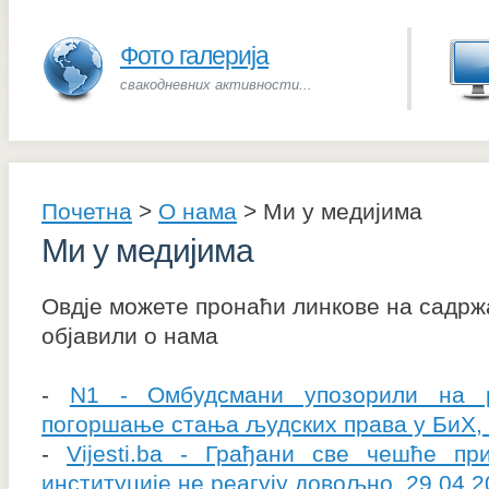
Фото галерија
свакодневних активности...
Почетна
>
О нама
>
Ми у медијима
Ми у медијима
Овдје можете пронаћи линкове на садржа
објавили о нама
-
N1 - Омбудсмани упозорили на 
погоршање стања људских права у БиХ, 
-
Vijesti.ba - Грађани све чешће пр
институције не реагују довољно, 29.04.2