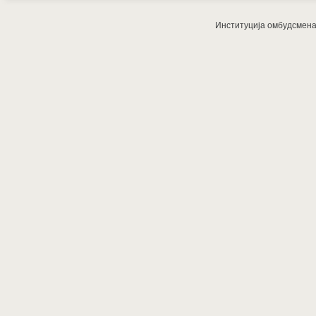
Институција омбудсмена з