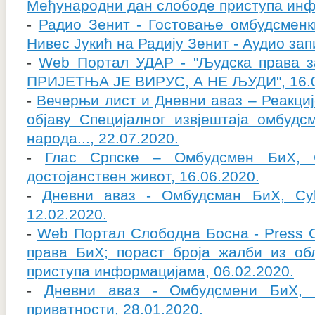
Међународни дан слободе приступа инф
-
Радио Зенит - Гостовање омбудсменк
Нивес Јукић на Радију Зенит - Аудио зап
-
Web Портал УДАР - "Људска права за
ПРИЈЕТЊА ЈЕ ВИРУС, А НЕ ЉУДИ", 16.0
-
Вечерњи лист и Дневни аваз – Реакциј
објаву Специјалног извјештаја омбудс
народа..., 22.07.2020.
-
Глас Српске – Омбудсмен БиХ, 
достојанствен живот, 16.06.2020.
-
Дневни аваз - Омбудсман БиХ, Су
12.02.2020.
-
Web Портал Слободна Босна - Pres
права БиХ; пораст броја жалби из об
приступа информацијама, 06.02.2020.
-
Дневни аваз - Омбудсмени БиХ, 
приватности, 28.01.2020.