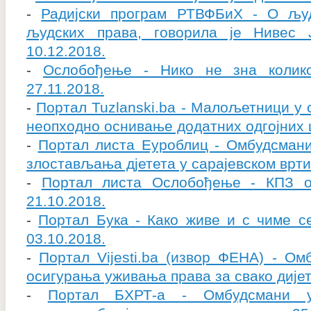
-
Радијски програм РТВФБиХ - О љу
људских права, говорила је Нивес 
10.12.2018.
-
Ослобођење - Нико не зна колико
27.11.2018.
-
Портал Tuzlanski.ba - Малољетници у 
неопходно оснивање додатних одгојних ц
-
Портал листа Еуроблиц - Омбудсмани
злостављања дјетета у сарајевском вртић
-
Портал листа Ослобођење - КПЗ о
21.10.2018.
-
Портал Бука - Како живе и с чиме се
03.10.2018.
-
Портал Vijesti.ba (извор ФЕНА) - О
осигурања уживања права за свако дијет
-
Портал БХРТ-а - Омбудсмани у