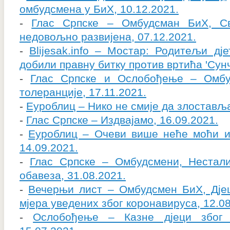
омбудсмена у БиХ, 10.12.2021.
-
Глас Српске – Омбудсман БиХ, С
недовољно развијена, 07.12.2021.
-
Blijesak.info – Мостар: Родитељи д
добили правну битку против вртића 'Сунч
-
Глас Српске и Ослобођење – Омбу
толеранције, 17.11.2021.
-
Еуроблиц – Нико не смије да злоставља
-
Глас Српске – Издвајамо, 16.09.2021.
-
Еуроблиц – Очеви више неће моћи иг
14.09.2021.
-
Глас Српске – Омбудсмени, Нестал
обавеза, 31.08.2021.
-
Вечерњи лист – Омбудсмен БиХ, Дјец
мјера уведених због коронавируса, 12.08
-
Ослобођење – Казне дјеци због 