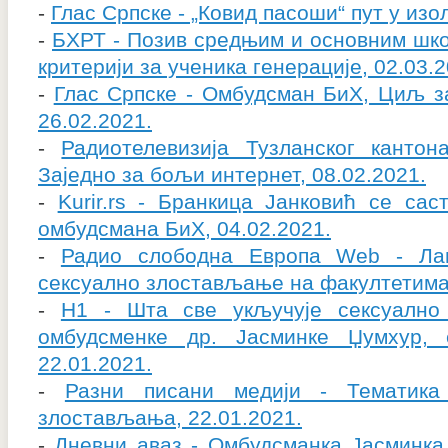
-
Глас Српске - „Ковид пасоши“ пут у изол
-
БХРТ - Позив средњим и основним шко
критерији за ученика генерације, 02.03.2
-
Глас Српске - Омбудсман БиХ, Циљ з
26.02.2021.
-
Радиотелевизија Тузланског канто
Заједно за бољи интернет, 08.02.2021.
-
Kurir.rs - Бранкица Јанковић се сас
омбудсмана БиХ, 04.02.2021.
-
Радио слободна Европа Web - Лав
сексуално злостављање на факултетима 
-
Н1 - Шта све укључује сексуално
омбудсменке др. Јасминке Џумхур,
22.01.2021.
-
Разни писани медији - Тематика
злостављања, 22.01.2021.
-
Дневни аваз - Омбудсманка Јасминка