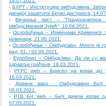
15.07.2021.
-
БХРТ - Институција омбудсмена: Забри
дјечијој зашитити Брчко дистрикта, 14.07
-
Вечерњи лист – "Градоначелник
омбудсманком Јукић", 16.06.2021.
-
Ослобођење – Измјенама Кривичног 
новинара, 21.05.2021.
-
Ослобођење – Омбудсмен, Много је г
рад, 01. i 02.05.2021.
-
Еуроблиц – Омбудсмен, Да ли су ва
здравље грађана, 18.03.2021.
-
РТРС web – Брисел на корак до 
15.03.2021.
-
Дневни аваз - Омбудсмани БиХ, 
09.03.2021.
-
РТВ БН web – БиХ дијели корак од
07.03.2021.