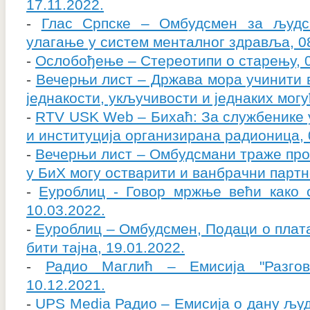
17.11.2022.
-
Глас Српске – Омбудсмен за људ
улагање у систем менталног здравља, 08
-
Ослобођење – Стереотипи о старењу, 0
-
Вечерњи лист – Држава мора учинити 
једнакости, укључивости и једнаких могу
-
RTV USK Web – Бихаћ: За службенике у
и институција организирана радионица, 
-
Вечерњи лист – Омбудсмани траже пром
у БиХ могу остварити и ванбрачни партн
-
Еуроблиц - Говор мржње већи како с
10.03.2022.
-
Еуроблиц – Омбудсмен, Подаци о плата
бити тајна, 19.01.2022.
-
Радио Маглић – Емисија "Разгов
10.12.2021.
-
UPS Media Радио – Емисија о дану људ