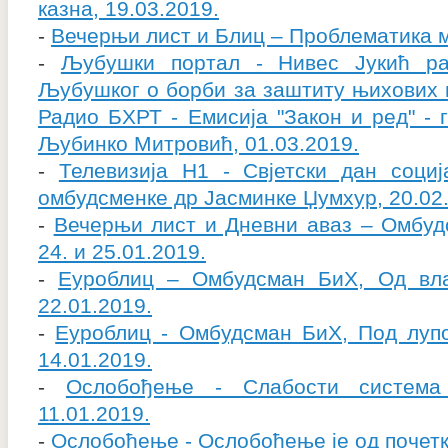
казна, 19.03.2019.
-
Вечерњи лист и Блиц – Проблематика м
-
Љубушки портал - Нивес Јукић ра
Љубушког о борби за заштиту њихових п
Радио БХРТ - Емисија "Закон и ред" - 
Љубинко Митровић, 01.03.2019.
-
Телевизија Н1 - Свјетски дан соци
омбудсменке др Јасминке Џумхур, 20.02
-
Вечерњи лист и Дневни аваз – Омбуд
24. и 25.01.2019.
-
Еуроблиц – Омбудсман БиХ, Од вла
22.01.2019.
-
Еуроблиц - Омбудсман БиХ, Под лупо
14.01.2019.
-
Ослобођење - Слабости система 
11.01.2019.
-
Ослобођење - Ослобођење је од почетка