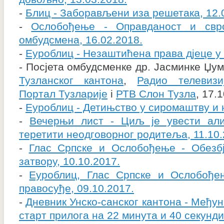
-
Блиц - Заборављени иза решетака, 12.
-
Ослобођење - Оправданост и свр
омбудсмена, 16.02.2018.
-
Еуроблиц - Незаштићена права дјеце у 
- Посјета омбудсменке др. Јасминке Џу
Тузланског кантона
,
Радио телевизи
Портал Тузларије
i
РТВ Слон Тузла
, 17.
-
Еуроблиц - Детињство у сиромаштву и 
-
Вечерњи лист - Циљ је увести али
теретити неодговорног родитеља, 11.10.
-
Глас Српске и Ослобођење - Обезб
затвору, 10.10.2017.
-
Еуроблиц, Глас Српске и Ослобође
правосуђе, 09.10.2017.
-
Дневник Унско-санског кантона - Међун
старт прилога на 22 минута и 40 секунди