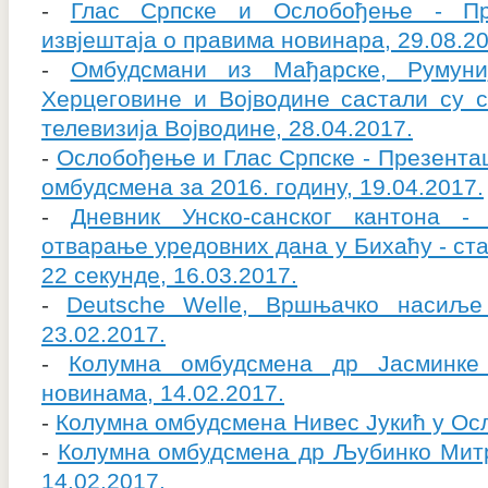
-
Глас Српске и Ослобођење - Пре
извјештаја о правима новинара, 29.08.20
-
Омбудсмани из Мађарске, Румуни
Херцеговине и Војводине састали су 
телевизија Војводине, 28.04.2017.
-
Ослобођење и Глас Српске - Презентац
омбудсмена за 2016. годину, 19.04.2017.
-
Дневник Унско-санског кантона -
отварање уредовних дана у Бихаћу - ста
22 секунде, 16.03.2017.
-
Deutsche Welle, Вршњачко насиљ
23.02.2017.
-
Колумна омбудсмена др Јасминке
новинама, 14.02.2017.
-
Колумна омбудсмена Нивес Јукић у Осл
-
Колумна омбудсмена др Љубинко Митр
14.02.2017.