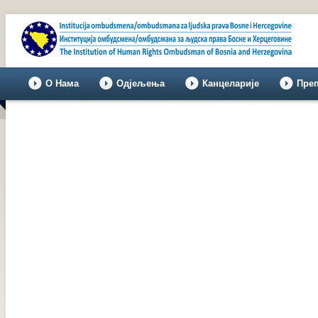
О Нама
Одјељења
Канцеларије
Пре