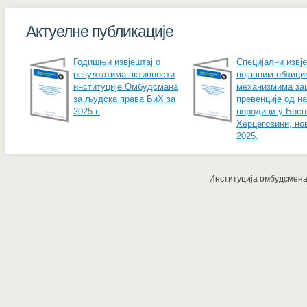
Актуелне публикације
Годишњи извјештај о
Специјални извје
резултатима активности
појавним облици
институције Омбудсмана
механизмима за
за људска права БиХ за
превенције од н
2025.г.
породици у Босн
Херцеговини, но
2025.
Институција омбудсмена з