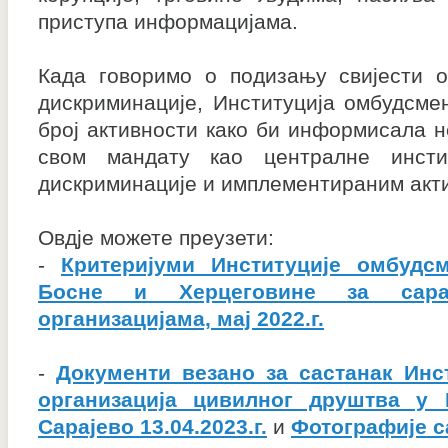
приступа информацијама.
Када говоримо о подизању свијести о
дискриминације, Институција омбудсмен
број активности како би информисала н
свом мандату као централне инсти
дискриминације и имплементираним акти
Овдје можете преузети:
-
Критеријуми Институције омбудс
Босне и Херцеговине за сар
организацијама, мај 2022.г.
-
Документи везано за састанак Инс
организација цивилног друштва у 
Сарајево 13.04.2023.г.
и
Фотографије с