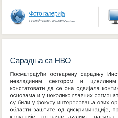
Фото галерија
свакодневних активности...
Сарадња са НВО
Посматрајући остварену сарадњу Инс
невладиним сектором и цивилни
констатовати да се она одвијала конти
основама и у неколико главних сегменат
су били у фокусу интересовања ових орг
области заштите од дискриминације, пр
корупције, трговине људима, насиља