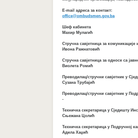
E-mail адреса за контакт:
office@ombudsmen.gov.ba
Шеф кабинета
Махир Мулагић
Стручна савјетница за комуникације
Ивона Ражнатовић
Стручна савјетница за односе са јав
Виолета Ромић
Преводилац/стручни савјетник у Сјед
Сузана Трубајић
Преводилац/стручни савјетник у Под
-
Техничка секретарица у Сједишту Ин
Сњежана Цолић
Техничка секретарица у Подручној ка
Адила Хаџић