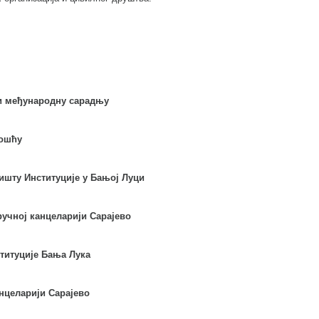
 и међународну сарадњу
ношћу
ишту Институције у Бањој Луци
ручној канцеларији Сарајево
ституције Бања Лука
нцеларији Сарајево