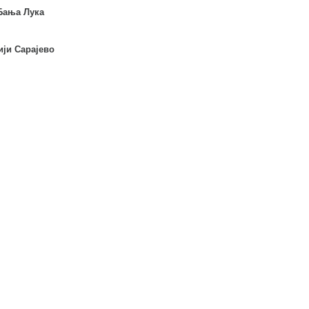
 Бања Лука
ији Сарајево