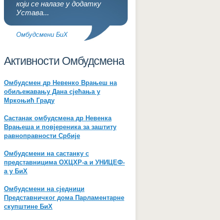
који се налазе у додатку
Устава...
Омбудсмени БиХ
Активности Омбудсмена
Омбудсмен др Невенко Врањеш на
обиљежавању Дана сјећања у
Мркоњић Граду
Састанак омбудсмена др Невенка
Врањеша и повјереника за заштиту
равноправности Србије
Омбудсмени на састанку с
представницима ОХЦХР-а и УНИЦЕФ-
а у БиХ
Омбудсмени на сједници
Представничког дома Парламентарне
скупштине БиХ