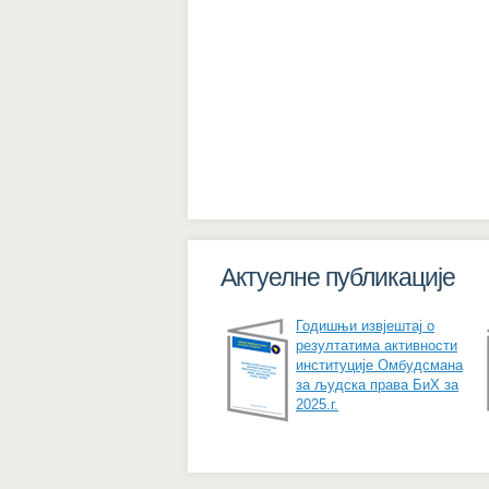
Актуелне публикације
Годишњи извјештај о
резултатима активности
институције Омбудсмана
за људска права БиХ за
2025.г.