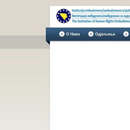
О Нама
Одјељења