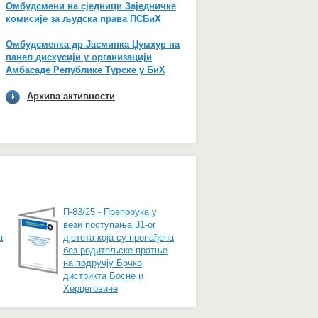
Омбудсмени на сједници Заједничке
комисије за људска права ПСБиХ
Омбудсменка др Јасминка Џумхур на
панел дискусији у организацији
Амбасаде Републике Турске у БиХ
Архива активности
П-83/25 - Препорука у
вези поступања 31-ог
а
дјетета која су пронађена
без родитељске пратње
на подручју Брчко
дистрикта Босне и
Херцеговине