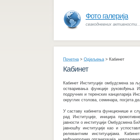
Фото галерија
свакодневних активности..
Почетна
>
Одјељења
>
Кабинет
Кабинет
Кабинет Институције омбудсмена за љу
остваривања функције руковођења Ин
подручних и теренских канцеларија Инс
округлих столова, семинара, посјета де
У саставу кабинета функционише и слу
рад Институције, иницира промотивн
јавности о институцији Омбудсмена Би
јавношћу институције као и успоста
релевантним институцијама. Каби
међународних организација, невладиних