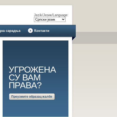
Jezik/Језик/Language:
дна сарадња
Контакти
УГРОЖЕНА
СУ ВАМ
ПРАВА?
Преузмите образац жалбе