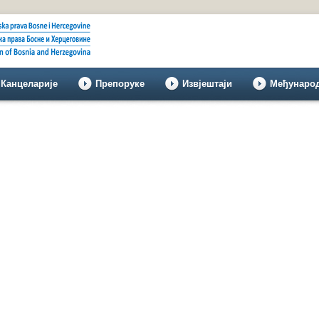
Канцеларије
Препоруке
Извјештаји
Међунаро