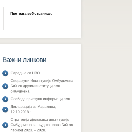
Претрага веб странице:
Важни линкови
Сарадња са НВО
Споразуми Институције Омбудсмена
БиХ са другим институцијама
омбудмена
Слобода приступа информацијама
Декларација из Маракеша,
12.10.2018.г.
Стратегија дјеловања институције
Омбудсмена за људска права БиХ за
период 2023. – 2028.