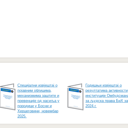
Специјални извјештај о
Годишњи извјештај о
појавним облицима,
резултатима активности
механизмима заштите и
институције Омбудсман
превенције од насиља у
за људска права БиХ за
породици у Босни и
2024.г.
Херцеговини, новембар
2025.