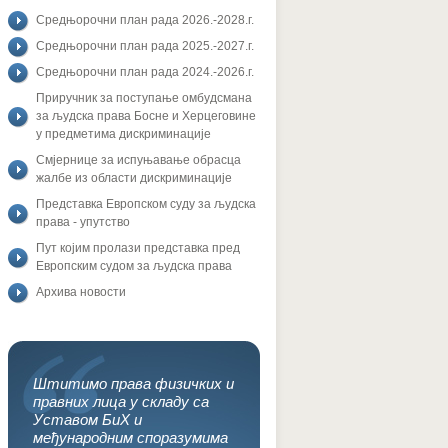
Средњорочни план рада 2026.-2028.г.
Средњорочни план рада 2025.-2027.г.
Средњорочни план рада 2024.-2026.г.
Приручник за поступање омбудсмана
за људска права Босне и Херцеговине
у предметима дискриминације
Смјернице за испуњавање обрасца
жалбе из области дискриминације
Представка Европском суду за људска
права - упутство
Пут којим пролази представка пред
Европским судом за људска права
Архива новости
Штитимо права физичких и
правних лица у складу са
Уставом БиХ и
међународним споразумима