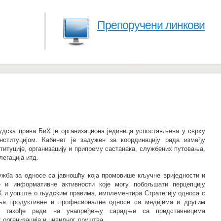
Препоручени линкови
.
дска права БиХ је организациона јединица успостављена у сврху
ституцијом. Кабинет је задужен за координацију рада између
титуције, организацију и припрему састанака, службених путовања,
легација итд.
жба за односе са јавношћу која промовише кључне вриједности и
е и информативне активности које могу побољшати перцепцију
Х и уопште о људским правима, имплементира Стратегију односа с
вља продуктивне и професионалне односе са медијима и другим
нет такође ради на унапређењу сарадње са представницима
 организација и цивилног друштва.