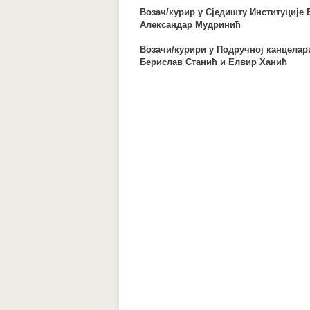
Возач/курир у Сједишту Институције
Александар Мудринић
Возачи/курири у Подручној канцелар
Берислав Станић и Елвир Ханић