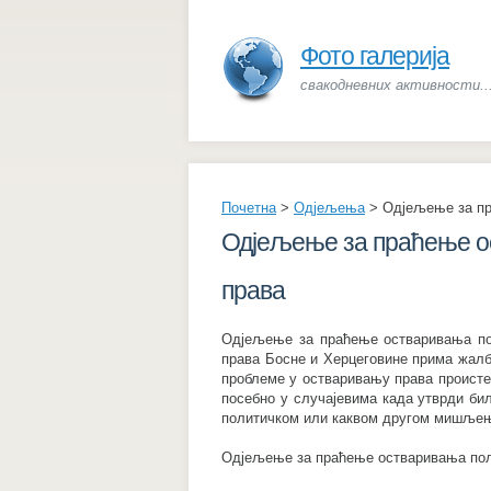
Фото галерија
свакодневних активности..
Почетна
>
Одјељења
>
Одјељење за пр
Одјељење за праћење ос
права
Одјељење за праћење остваривања по
права Босне и Херцеговине прима жалбе
проблеме у остваривању права происте
посебно у случајевима када утврди било
политичком или каквом другом мишљењу
Одјељење за праћење остваривања поли