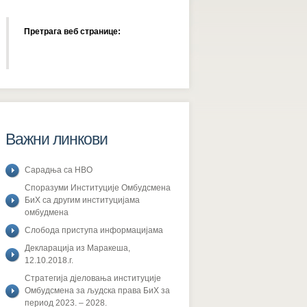
Претрага веб странице:
Важни линкови
Сарадња са НВО
Споразуми Институције Омбудсмена
БиХ са другим институцијама
омбудмена
Слобода приступа информацијама
Декларација из Маракеша,
12.10.2018.г.
Стратегија дјеловања институције
Омбудсмена за људска права БиХ за
период 2023. – 2028.