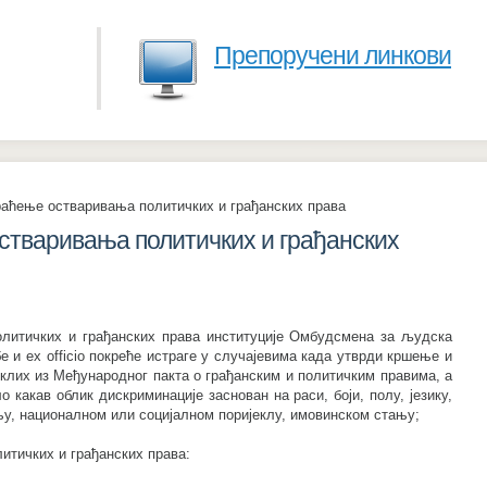
Препоручени линкови
.
аћење остваривања политичких и грађанских права
тваривања политичких и грађанских
литичких и грађанских права институције Омбудсмена за људска
 и ex officio покреће истраге у случајевима када утврди кршење и
клих из Међународног пакта о грађанским и политичким правима, а
 какав облик дискриминације заснован на раси, боји, полу, језику,
, националном или социјалном поријеклу, имовинском стању;
тичких и грађанских права: