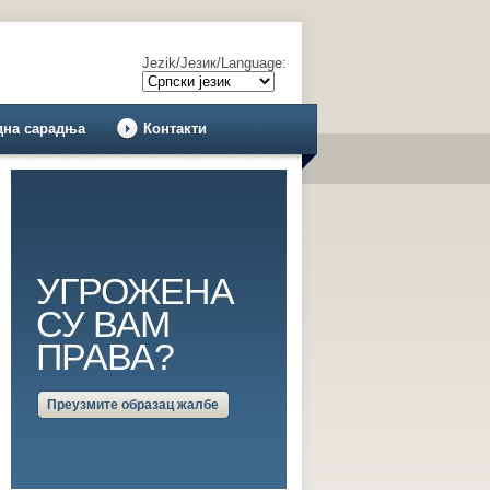
Jezik/Језик/Language:
дна сарадња
Контакти
УГРОЖЕНА
СУ ВАМ
ПРАВА?
Преузмите образац жалбе