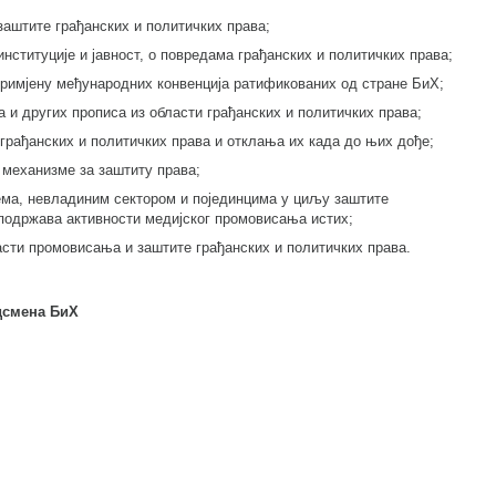
аштите грађанских и политичких права;
ституције и јавност, о повредама грађанских и политичких права;
римјену међународних конвенција ратификованих од стране БиХ;
а и других прописа из области грађанских и политичких права;
 грађанских и политичких права и отклања их када до њих дође;
е механизме за заштиту права;
ема, невладиним сектором и појединцима у циљу заштите
 подржава активности медијског промовисања истих;
сти промовисања и заштите грађанских и политичких права.
смена БиХ