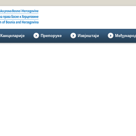
Канцеларије
Препоруке
Извјештаји
Међунаро