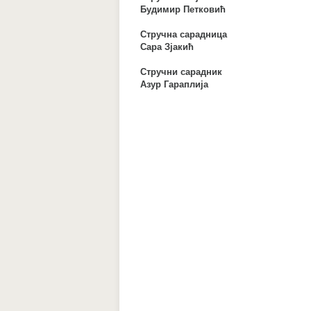
Будимир Петковић
Стручна сарадница
Сара Зјакић
Стручни сарадник
Азур Гараплија