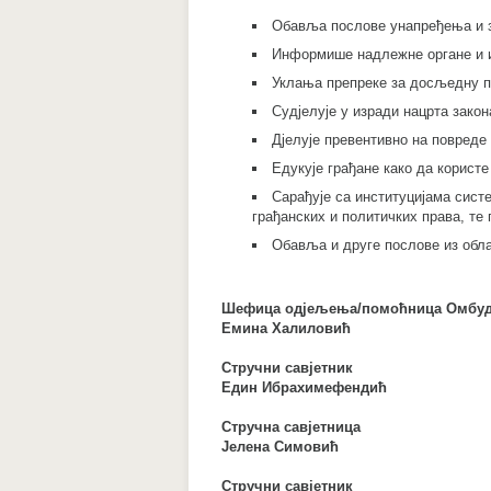
Обавља послове унапређења и з
Информише надлежне органе и ин
Уклања препреке за досљедну п
Судјелује у изради нацрта закон
Дјелује превентивно на повреде
Едукује грађане како да корист
Сарађује са институцијама сист
грађанских и политичких права, те
Обавља и друге послове из обла
Шефица одјељења/помоћница Омбуд
Емина Халиловић
Стручни савјетник
Един Ибрахимефендић
Стручна савјетница
Јелена Симовић
Стручни савјетник