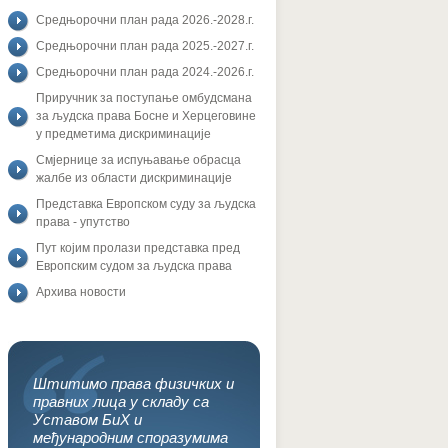
Средњорочни план рада 2026.-2028.г.
Средњорочни план рада 2025.-2027.г.
Средњорочни план рада 2024.-2026.г.
Приручник за поступање омбудсмана
за људска права Босне и Херцеговине
у предметима дискриминације
Смјернице за испуњавање обрасца
жалбе из области дискриминације
Представка Европском суду за људска
права - упутство
Пут којим пролази представка пред
Европским судом за људска права
Архива новости
Штитимо права физичких и
правних лица у складу са
Уставом БиХ и
међународним споразумима