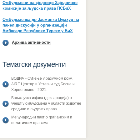
Омбудсмени на сједници Заједничке
комисије за људска права ПСБиХ
Омбудсменка др Јасминка Џумхур на
панел дискусији у организацији
Амбасаде Републике Турске у БиХ
Архива активности
Тематски документи
ВОДИЧ - Суђење у разумном року,
AIRE Центар и Уставни суд Босне и
Херцеговине - 2021.
Бањалучка изјава (декларација) о
учешћу омбудсмена у области животне
средине и људских права
Међународни пакт о грађанским и
политичким правима