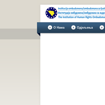
О Нама
Одјељења