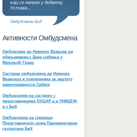
који се налазе у додатку
Устава...
Омбудсмени БиХ
Активности Омбудсмена
Омбудсмен др Невенко Врањеш на
обиљежавању Дана сјећања у
Мркоњић Граду
Састанак омбудсмена др Невенка
Врањеша и повјереника за заштиту
равноправности Србије
Омбудсмени на састанку с
представницима ОХЦХР-а и УНИЦЕФ-
а у БиХ
Омбудсмени на сједници
Представничког дома Парламентарне
скупштине БиХ