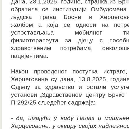
Дана, 23.1.2025. године, странка из Брч
обратила се институцији Омбудсмена
људска права Босне и Херцегов
жалбом а која се односи на потр
успостављања мобилног ти
физиотерапеута за дјецу с посеб
здравственим потребама, онколош
пацијентима.
Након проведеног поступка истраг
Херцеговине су дана, 13.8.2025. годин
Одјелу за здравство и остале услуге
установи „Здравственом центру Брчко“ 
П-292/25 сљедећег садржаја:
- да, имајући у виду Налаз и мишље
Херцеговине, у оквиру својих надлежно