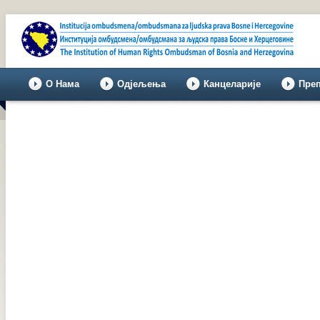
О Нама
Одјељења
Канцеларије
Пре