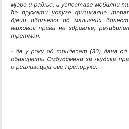
мјере и радње, и успоставе мобилни 
ће пружати услуге физикалне терап
дјеци обољелој од малигних болес
њиховог права на здравље, рехабили
третман.
- да у року од тридесет (30) дана од
обавијести Омбудсмена за људска пра
о реализацији ове Препоруке.