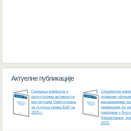
Актуелне публикације
Годишњи извјештај о
Специјални извје
резултатима активности
појавним облици
институције Омбудсмана
механизмима за
за људска права БиХ за
превенције од н
2025.г.
породици у Босн
Херцеговини, но
2025.