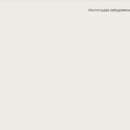
Институција омбудсмена з