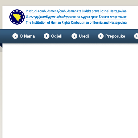
O Nama
Odjeli
Uredi
Preporuke