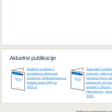
Aktuelne publikacije
Godišnji izvještaj o
Specijalni izvješta
rezultatima aktivnosti
pojavnim oblicima
institucije Ombudsmena za
mehanizmima zašt
ljudska prava BiH za
prevencije od nasi
2025.g.
porodici u Bosni i
Hercegovini, nov
2025.
Institucija ombudsmena za 