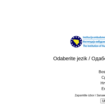
Odaberite jezik / Одаб
Bos
С
Hr
E
Zapamtite izbor / Запа