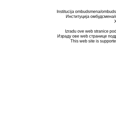
Institucija ombudsmena/ombuds
Институција омбудсмена/
Izradu ove web stranice po
Израду ове web странице по
This web site is suppor