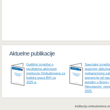
Aktuelne publikacije
Godišnji izvještaj o
Specijalni izvješta
rezultatima aktivnosti
pojavnim oblicima
institucije Ombudsmena za
mehanizmima zašt
ljudska prava BiH za
prevencije od nasi
2025.g.
porodici u Bosni i
Hercegovini, nov
2025.
Institucija ombudsmena za 