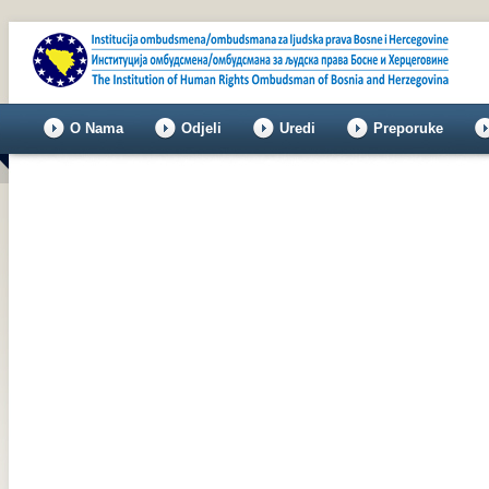
O Nama
Odjeli
Uredi
Preporuke