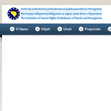
O Nama
Odjeli
Uredi
Preporuke