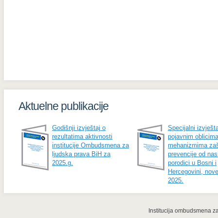
Aktuelne publikacije
Godišnji izvještaj o
Specijalni izvješta
rezultatima aktivnosti
pojavnim oblicima
institucije Ombudsmena za
mehanizmima zašt
ljudska prava BiH za
prevencije od nasi
2025.g.
porodici u Bosni i
Hercegovini, nov
2025.
Institucija ombudsmena za 