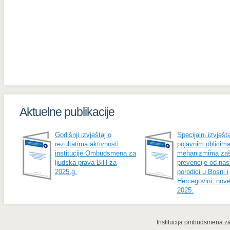
Aktuelne publikacije
Godišnji izvještaj o
Specijalni izvješta
rezultatima aktivnosti
pojavnim oblicima
institucije Ombudsmena za
mehanizmima zašt
ljudska prava BiH za
prevencije od nasi
2025.g.
porodici u Bosni i
Hercegovini, nov
2025.
Institucija ombudsmena za 