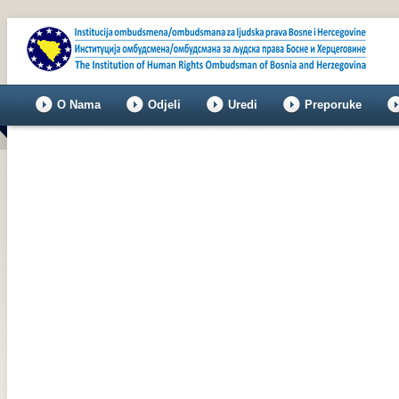
O Nama
Odjeli
Uredi
Preporuke