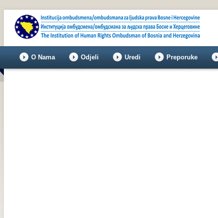
O Nama
Odjeli
Uredi
Preporuke