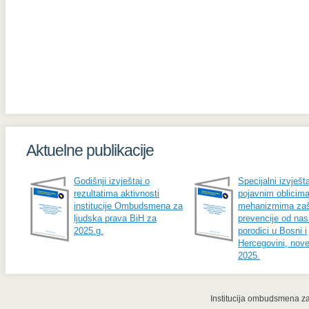
Aktuelne publikacije
Godišnji izvještaj o
Specijalni izvješta
rezultatima aktivnosti
pojavnim oblicima
institucije Ombudsmena za
mehanizmima zašt
ljudska prava BiH za
prevencije od nasi
2025.g.
porodici u Bosni i
Hercegovini, nov
2025.
Institucija ombudsmena za 