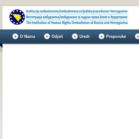
O Nama
Odjeli
Uredi
Preporuke