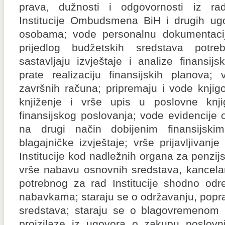
prava, dužnosti i odgovornosti iz r
Institucije Ombudsmena BiH i drugih ug
osobama; vode personalnu dokumentacij
prijedlog budžetskih sredstava potreb
sastavljaju izvještaje i analize finansijs
prate realizaciju finansijskih planova; 
završnih računa; pripremaju i vode knji
knjiženje i vrše upis u poslovne knjig
finansijskog poslovanja; vode evidencije 
na drugi način dobijenim finansijskim
blagajničke izvještaje; vrše prijavljivanje
Institucije kod nadležnih organa za penzijs
vrše nabavu osnovnih sredstava, kancelar
potrebnog za rad Institucije shodno o
nabavkama; staraju se o održavanju, poprav
sredstava; staraju se o blagovremenom 
proizilaze iz ugovora o zakupu poslovnih