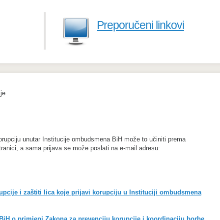
Preporučeni linkovi
je
e korupciju unutar Institucije ombudsmena BiH može to učiniti prema
stranici, a sama prijava se može poslati na e-mail adresu:
upcije i zaštiti lica koje prijavi korupciju u Instituciji ombudsmena
BiH o primjeni Zakona za prevenciju korupcije i koordinaciju borbe