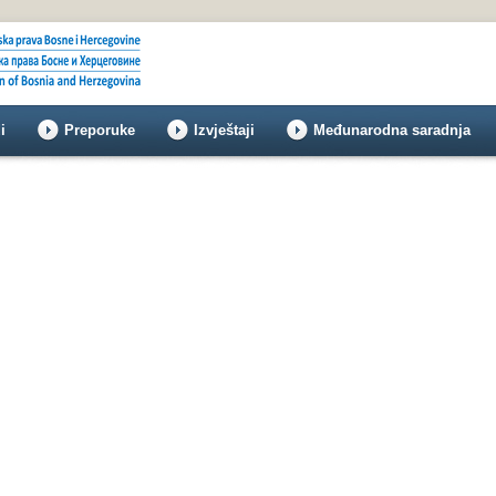
i
Preporuke
Izvještaji
Međunarodna saradnja