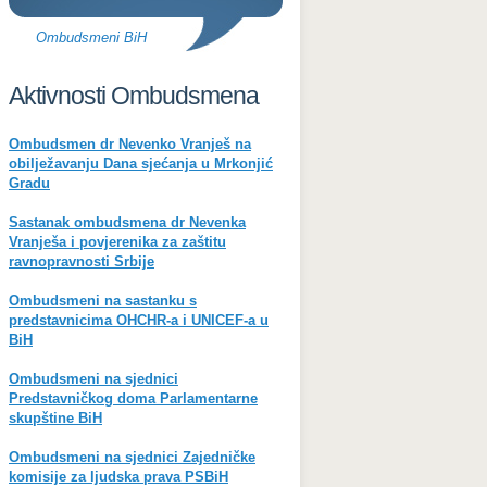
Ombudsmeni BiH
Aktivnosti Ombudsmena
Ombudsmen dr Nevenko Vranješ na
obilježavanju Dana sjećanja u Mrkonjić
Gradu
Sastanak ombudsmena dr Nevenka
Vranješa i povjerenika za zaštitu
ravnopravnosti Srbije
Ombudsmeni na sastanku s
predstavnicima OHCHR-a i UNICEF-a u
BiH
Ombudsmeni na sjednici
Predstavničkog doma Parlamentarne
skupštine BiH
Ombudsmeni na sjednici Zajedničke
komisije za ljudska prava PSBiH