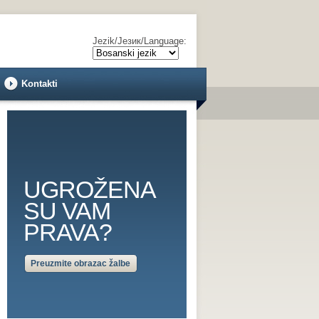
Jezik/Језик/Language:
Kontakti
UGROŽENA
SU VAM
PRAVA?
Preuzmite obrazac žalbe