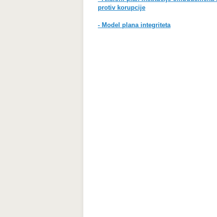
protiv korupcije
- Model plana integriteta