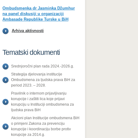
Ombudsmenka dr Jasminka Džumhur
na panel diskusiji u organizaciji
Ambasade Republike Turske u BiH
Arhiva aktivnosti
Tematski dokumenti
Srednjoročni plan rada 2024.-2026.g.
Strategija djelovanja institucije
Ombudsmena za ljudska prava BiH za
period 2023. – 2028.
Pravilnik o internom prijavljivanju
korupcije i zaštiti lica koje prijavi
korupciju u Instituciji ombudsmena za
ljudska prava BiH
Akcioni plan Institucije ombudsmena BiH
o primjeni Zakona za prevenciju
korupcije i koordinaciju borbe protiv
korupcije za 2014.g.