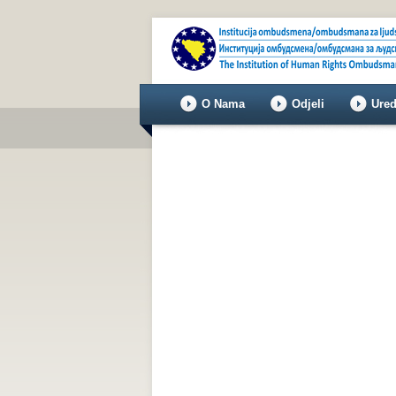
O Nama
Odjeli
Ured