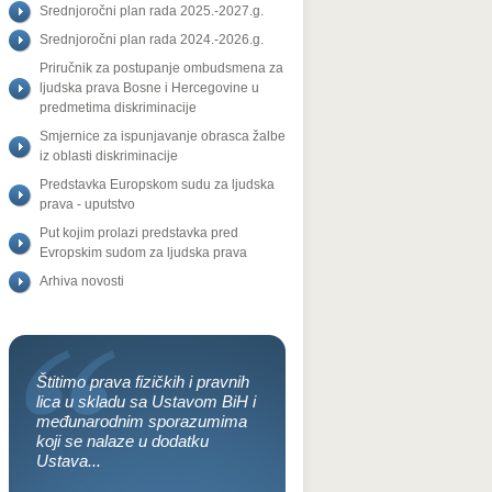
Srednjoročni plan rada 2025.-2027.g.
Srednjoročni plan rada 2024.-2026.g.
Priručnik za postupanje ombudsmena za
ljudska prava Bosne i Hercegovine u
predmetima diskriminacije
Smjernice za ispunjavanje obrasca žalbe
iz oblasti diskriminacije
Predstavka Europskom sudu za ljudska
prava - uputstvo
Put kojim prolazi predstavka pred
Evropskim sudom za ljudska prava
Arhiva novosti
Štitimo prava fizičkih i pravnih
lica u skladu sa Ustavom BiH i
međunarodnim sporazumima
koji se nalaze u dodatku
Ustava...