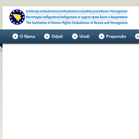
O Nama
Odjeli
Uredi
Preporuke